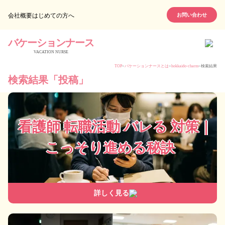
会社概要
はじめての方へ
お問い合わせ
バケーションナース
VACATION NURSE
TOP
>
バケーションナースとは
>
hokkaido-charm
>
検索結果
検索結果「
投稿
」
看護師 転職活動 バレる 対策｜
こっそり進める秘訣
詳しく見る