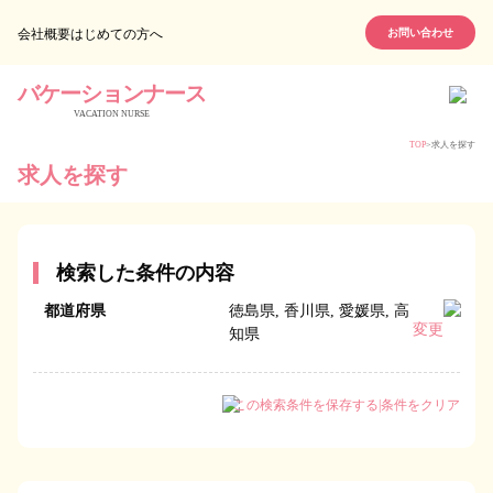
会社概要
はじめての方へ
お問い合わせ
バケーションナース
VACATION NURSE
TOP
>
求人を探す
求人を探す
検索した条件の内容
都道府県
徳島県, 香川県, 愛媛県, 高
変更
知県
この検索条件を保存する
|
条件をクリア