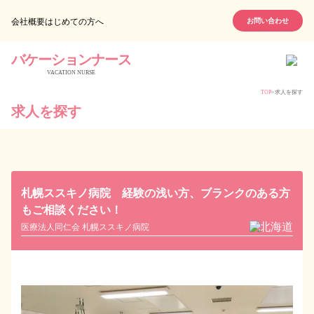
会社概要
はじめての方へ
お問い合わせ
バケーションナース
VACATION NURSE
TOP
>
求人を探す
求人を探す
札幌ススキノ病院 経験の浅い方、ブランクのある方
もご相談ください！
北海道
医療法人同仁会 札幌ススキノ病院