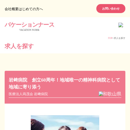
会社概要
はじめての方へ
お問い合わせ
バケーションナース
VACATION NURSE
TOP
>
求人を探す
求人を探す
岩﨑病院 創立60周年！地域唯一の精神科病院として
地域に寄り添う
和歌山県
医療法人両茂会 岩﨑病院