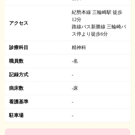
紀勢本線 三輪崎駅 徒歩
12分
アクセス
路線バス新勝線 三輪崎バ
ス停より徒歩6分
診療科目
精神科
職員数
-
名
記録方式
-
病床数
-
床
看護基準
-
駐車場
-