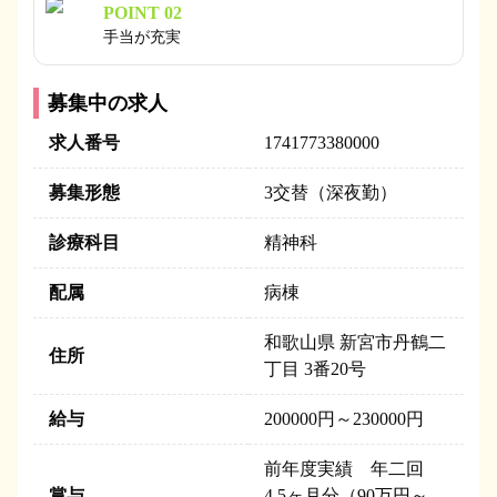
POINT 02
手当が充実
募集中の求人
求人番号
1741773380000
募集形態
3交替（深夜勤）
診療科目
精神科
配属
病棟
和歌山県 新宮市丹鶴二
住所
丁目 3番20号
給与
200000円～230000円
前年度実績 年二回
賞与
4.5ヶ月分（90万円～