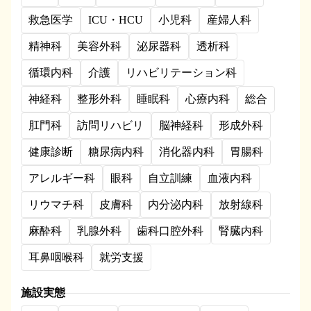
救急医学
ICU・HCU
小児科
産婦人科
精神科
美容外科
泌尿器科
透析科
循環内科
介護
リハビリテーション科
神経科
整形外科
睡眠科
心療内科
総合
肛門科
訪問リハビリ
脳神経科
形成外科
健康診断
糖尿病内科
消化器内科
胃腸科
アレルギー科
眼科
自立訓練
血液内科
リウマチ科
皮膚科
内分泌内科
放射線科
麻酔科
乳腺外科
歯科口腔外科
腎臓内科
耳鼻咽喉科
就労支援
施設実態