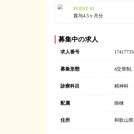
POINT 01
賞与4.5ヶ月分
募集中の求人
求人番号
17417735
募集形態
4交替制,
診療科目
精神科
配属
病棟
住所
和歌山県