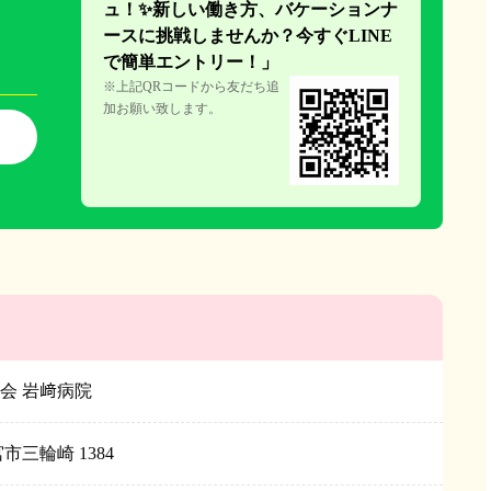
ュ！✨新しい働き方、
バケーションナ
ースに挑戦しません
か？今すぐLINE
で簡単エント
リー！」
※上記QRコードから友だち追
加お願い致します。
会 岩﨑病院
市三輪崎 1384