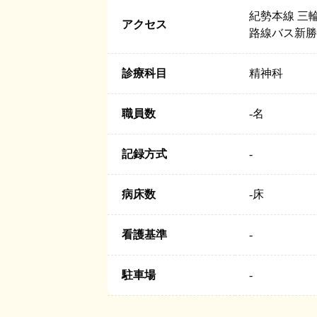
紀勢本線 三輪
アクセス
路線バス新勝
診療科目
精神科
職員数
-
名
記録方式
-
病床数
-
床
看護基準
-
駐車場
-