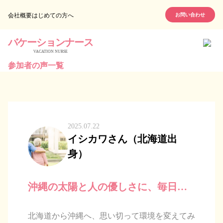
会社概要
はじめての方へ
お問い合わせ
バケーションナース
VACATION NURSE
参加者の声一覧
2025.07.22
イシカワさん（北海道出
身）
沖縄の太陽と人の優しさに、毎日心
が癒されています。
北海道から沖縄へ、思い切って環境を変えてみ